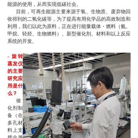
能源的使用，从而实现低碳社会。
目前，可再生能源主要来源于氢、生物质、废弃物回
收得到的二氧化碳等，为了提高有用化学品的高效制造和
利用，我们以此为原料，正在进行能量载体・燃料（氨、
甲烷、轻烃、
生物燃料）、新型催化剂、材料和以上反应
系统的开发。
- 旋转
蒸发仪
的主要
研究应
用是什
么？
催
化剂制
备（在
多孔材
料上支
撑金属